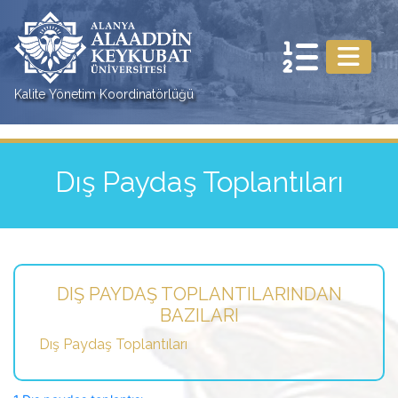
Kalite Yönetim Koordinatörlüğü
Dış Paydaş Toplantıları
DIŞ PAYDAŞ TOPLANTILARINDAN
BAZILARI
Dış Paydaş Toplantıları