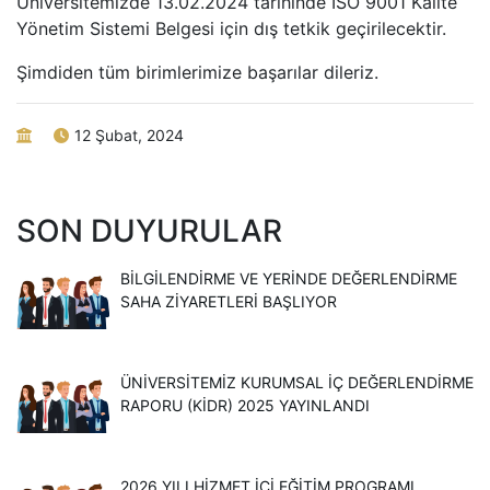
Üniversitemizde 13.02.2024 tarihinde İSO 9001 Kalite
Yönetim Sistemi Belgesi için dış tetkik geçirilecektir.
Şimdiden tüm birimlerimize başarılar dileriz.
12 Şubat, 2024
SON DUYURULAR
BILGILENDIRME VE YERINDE DEĞERLENDIRME
SAHA ZIYARETLERI BAŞLIYOR
ÜNİVERSİTEMİZ KURUMSAL İÇ DEĞERLENDİRME
RAPORU (KİDR) 2025 YAYINLANDI
2026 YILI HIZMET IÇI EĞITIM PROGRAMI